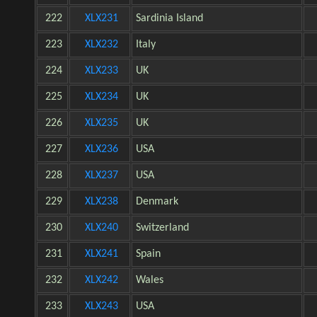
222
XLX231
Sardinia Island
223
XLX232
Italy
224
XLX233
UK
225
XLX234
UK
226
XLX235
UK
227
XLX236
USA
228
XLX237
USA
229
XLX238
Denmark
230
XLX240
Switzerland
231
XLX241
Spain
232
XLX242
Wales
233
XLX243
USA