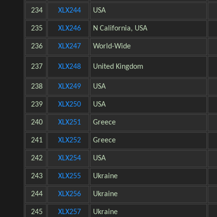
234
XLX244
USA
235
XLX246
N California, USA
236
XLX247
World-Wide
237
XLX248
United Kingdom
238
XLX249
USA
239
XLX250
USA
240
XLX251
Greece
241
XLX252
Greece
242
XLX254
USA
243
XLX255
Ukraine
244
XLX256
Ukraine
245
XLX257
Ukraine