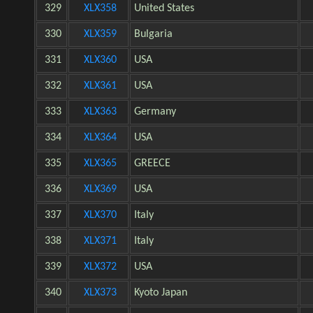
329
XLX358
United States
330
XLX359
Bulgaria
331
XLX360
USA
332
XLX361
USA
333
XLX363
Germany
334
XLX364
USA
335
XLX365
GREECE
336
XLX369
USA
337
XLX370
Italy
338
XLX371
Italy
339
XLX372
USA
340
XLX373
Kyoto Japan