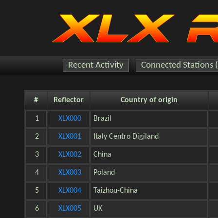
Recent Activity
Connected Stations 
#
Reflector
Country of origin
1
XLX000
Brazil
2
XLX001
Italy Centro Digiland
3
XLX002
China
4
XLX003
Poland
5
XLX004
Taizhou-China
6
XLX005
UK