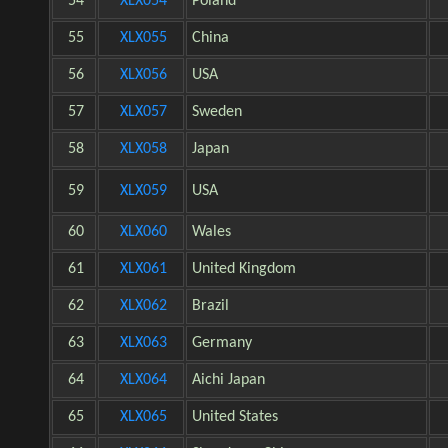
54
XLX054
Poland
55
XLX055
China
56
XLX056
USA
57
XLX057
Sweden
58
XLX058
Japan
59
XLX059
USA
60
XLX060
Wales
61
XLX061
United Kingdom
62
XLX062
Brazil
63
XLX063
Germany
64
XLX064
Aichi Japan
65
XLX065
United States