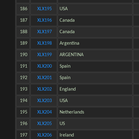
186
XLX195
USA
187
XLX196
Canada
188
XLX197
Canada
189
XLX198
Argentina
190
XLX199
ARGENTINA
191
XLX200
Spain
192
XLX201
Spain
193
XLX202
England
194
XLX203
USA
195
XLX204
Netherlands
196
XLX205
US
197
XLX206
Ireland