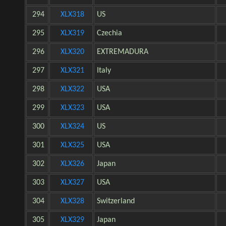
294
XLX318
US
295
XLX319
Czechia
296
XLX320
EXTREMADURA
297
XLX321
Italy
298
XLX322
USA
299
XLX323
USA
300
XLX324
US
301
XLX325
USA
302
XLX326
Japan
303
XLX327
USA
304
XLX328
Switzerland
305
XLX329
Japan