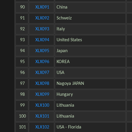
90
XLX091
China
91
XLX092
Schweiz
92
XLX093
Italy
93
XLX094
United States
94
XLX095
Japan
95
XLX096
KOREA
96
XLX097
USA
97
XLX098
Nagoya JAPAN
98
XLX099
Hungary
99
XLX100
Lithuania
100
XLX101
Lithuania
101
XLX102
USA - Florida