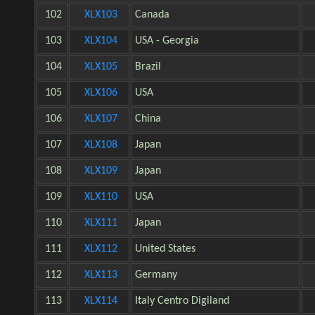
102
XLX103
Canada
103
XLX104
USA - Georgia
104
XLX105
Brazil
105
XLX106
USA
106
XLX107
China
107
XLX108
Japan
108
XLX109
Japan
109
XLX110
USA
110
XLX111
Japan
111
XLX112
United States
112
XLX113
Germany
113
XLX114
Italy Centro Digiland