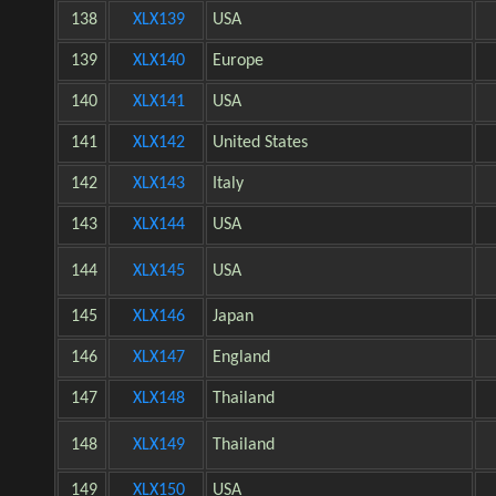
138
XLX139
USA
139
XLX140
Europe
140
XLX141
USA
141
XLX142
United States
142
XLX143
Italy
143
XLX144
USA
144
XLX145
USA
145
XLX146
Japan
146
XLX147
England
147
XLX148
Thailand
148
XLX149
Thailand
149
XLX150
USA